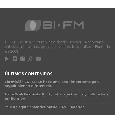
BI FM | Música, cultura y ocio desde Euskadi | Reportajes,
entrevistas, noticias, podcasts, vídeos, fotografías | Fundada
en 2008
ÚLTIMOS CONTENIDOS
Ebrovisión 2026: «Se hace una labor importante para
seguir siendo diferentes»
Nace Xixili Festibala: Rock, indie, electrónica y cultura local
en Bermeo
Ya está aquí Santander Music 2026: Horarios