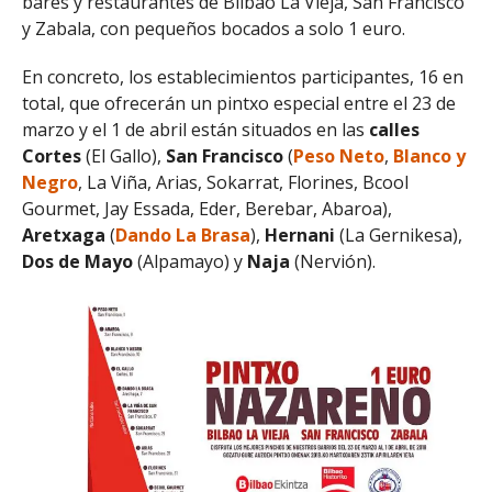
bares y restaurantes de Bilbao La Vieja, San Francisco
y Zabala, con pequeños bocados a solo 1 euro.
En concreto, los establecimientos participantes, 16 en
total, que ofrecerán un pintxo especial entre el 23 de
marzo y el 1 de abril están situados en las
calles
Cortes
(El Gallo),
San Francisco
(
Peso Neto
,
Blanco y
Negro
, La Viña, Arias, Sokarrat, Florines, Bcool
Gourmet, Jay Essada, Eder, Berebar, Abaroa),
Aretxaga
(
Dando La Brasa
),
Hernani
(La Gernikesa),
Dos de Mayo
(Alpamayo) y
Naja
(Nervión).