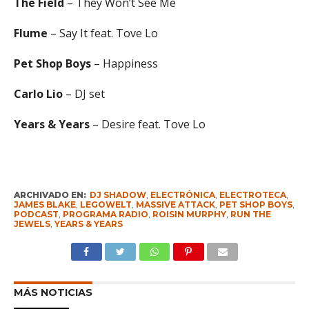
The Field
– They Won’t See Me
Flume
– Say It feat. Tove Lo
Pet Shop Boys
– Happiness
Carlo Lio
– DJ set
Years & Years
– Desire feat. Tove Lo
ARCHIVADO EN:
DJ SHADOW
,
ELECTRÓNICA
,
ELECTROTECA
,
JAMES BLAKE
,
LEGOWELT
,
MASSIVE ATTACK
,
PET SHOP BOYS
,
PODCAST
,
PROGRAMA RADIO
,
ROISIN MURPHY
,
RUN THE
JEWELS
,
YEARS & YEARS
MÁS NOTICIAS