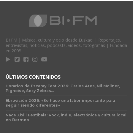
BI FM | Música, cultura y ocio desde Euskadi | Reportajes,
entrevistas, noticias, podcasts, vídeos, fotografías | Fundada
en 2008
ÚLTIMOS CONTENIDOS
Horarios de Ezcaray Fest 2026: Carlos Ares, Nil Moliner,
Pignoise, Sexy Zebras…
Ebrovisión 2026: «Se hace una labor importante para
seguir siendo diferentes»
Nace Xixili Festibala: Rock, indie, electrónica y cultura local
en Bermeo