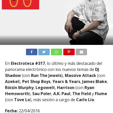
En
Electroteca #317
, lo último y más destacado del
panorama electrónico con los nuevos temas de
DJ
Shadow
(con
Run The Jewels
),
Massive Attack
(con
Azekel
),
Pet Shop Boys
,
Years & Years
,
James Blake
,
Róisín Murphy
,
Legowelt
,
Harrison
(con
Ryan
Hemsworth
),
Sau Poler
,
A.K. Paul
,
The Field
y
Flume
(con
Tove Lo
), más sesión a cargo de
Carlo Lio
.
Fecha:
22/04/2016