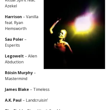
Ritual Spirit feat.
Azekel
Harrison
– Vanilla
feat. Ryan
Hemsworth
Sau Poler
–
Esperits
Legowelt
– Alien
Abduction
Róisín Murphy
–
Mastermind
James Blake
– Timeless
A.K. Paul
– Landcruisin’