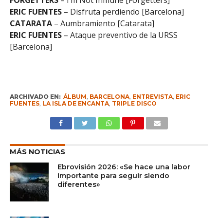
FORGETTERS
– I’m Not Inmune [Forgetters]
ERIC FUENTES
– Disfruta perdiendo [Barcelona]
CATARATA
– Aumbramiento [Catarata]
ERIC FUENTES
– Ataque preventivo de la URSS
[Barcelona]
ARCHIVADO EN:
ÁLBUM
,
BARCELONA
,
ENTREVISTA
,
ERIC
FUENTES
,
LA ISLA DE ENCANTA
,
TRIPLE DISCO
MÁS NOTICIAS
Ebrovisión 2026: «Se hace una labor
importante para seguir siendo
diferentes»